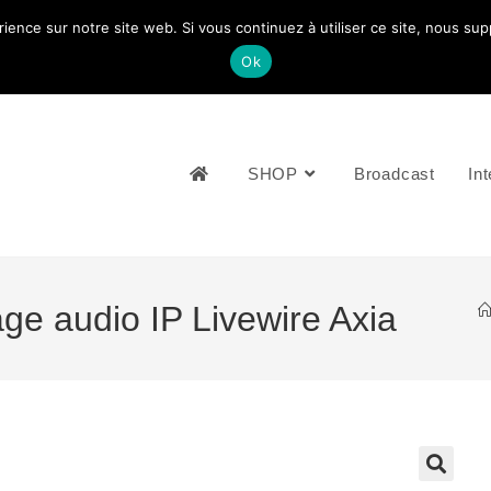
rience sur notre site web. Si vous continuez à utiliser ce site, nous su
NOUS CONTACTEZ: +33 (0)4 77 81 49 35
Ok
SHOP
Broadcast
Int
ge audio IP Livewire Axia