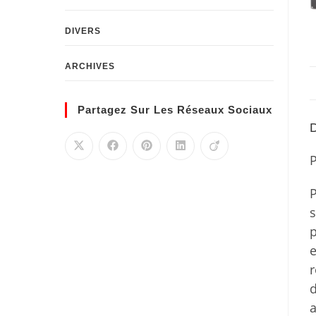
DIVERS
ARCHIVES
Partagez Sur Les Réseaux Sociaux
D
P
P
s
p
e
r
d
a