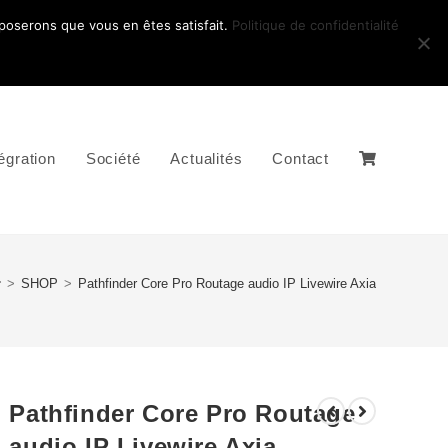
pposerons que vous en êtes satisfait.
Politique de confidentialité
égration
Société
Actualités
Contact
>
SHOP
>
Pathfinder Core Pro Routage audio IP Livewire Axia
Pathfinder Core Pro Routage
audio IP Livewire Axia