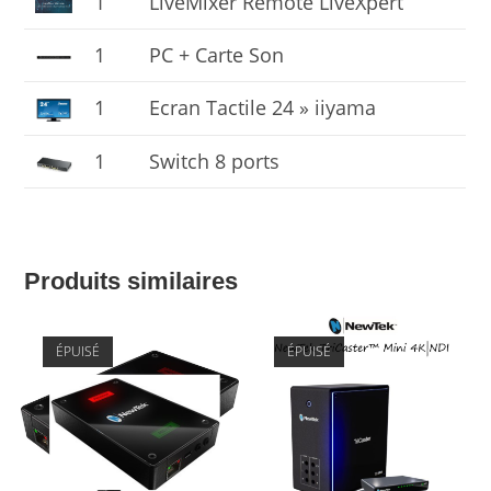
1
LiveMixer Remote LiveXpert
1
PC + Carte Son
1
Ecran Tactile 24 » iiyama
1
Switch 8 ports
Produits similaires
ÉPUISÉ
ÉPUISÉ