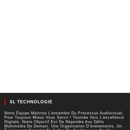
SL TECHNOLOGIE
Notre Équipe Maitrise L’ensemble Du Processus Audiovisuel,
Pour Toujours Mieux Vous Servir ! Tournée Vers L’excellence
Digitale, Notre Objectif Est De Répondre Aux Défis
Multimédia De Demain. Une Organisation D’événements, Un