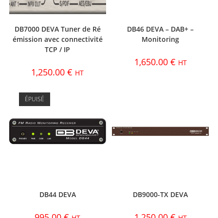
DB7000 DEVA Tuner de Ré
DB46 DEVA – DAB+ –
émission avec connectivité
Monitoring
TCP / IP
1,650.00
€
HT
1,250.00
€
HT
ÉPUISÉ
DB44 DEVA
DB9000-TX DEVA
995.00
€
1,250.00
€
HT
HT