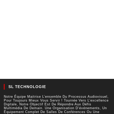
SL TECHNOLOGIE
Notre Équipe Maitrise L’ensemble Du Processus Audiovisuel,
Pour Toujours Mieux Vous Servir ! Tournée Vers L’excellence
Digitale, Notre Objectif Est De Répondre Aux Défis
Multimédia De Demain. Une Organisation D’événements, Un
Équipement Complet De Salles De Conférences Ou Une