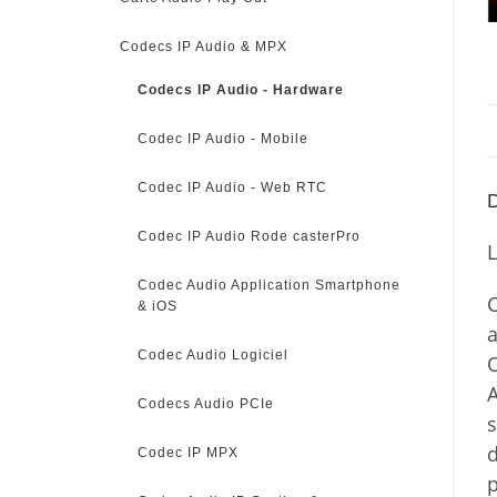
Codecs IP Audio & MPX
Codecs IP Audio - Hardware
Codec IP Audio - Mobile
Codec IP Audio - Web RTC
D
Codec IP Audio Rode casterPro
L
Codec Audio Application Smartphone
C
& iOS
a
Codec Audio Logiciel
O
A
Codecs Audio PCIe
s
d
Codec IP MPX
p