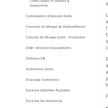
Codec Audio IP Gestion &
d
Supervision
L
Commutation & Bascule Audio
a
Consoles de Mixage de Radiodiffusion
l
D
Console De Mixage Audio - Production
c
DAB+ Sélection Equipements
E
Diffusion FM
a
Distribution Audio
a
p
Eclairage d'ambiance
f
Enceinte Amplifiée Rackable
F
Enceinte De monitoring