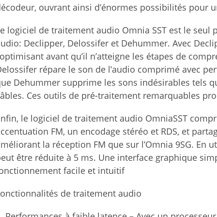
écodeur, ouvrant ainsi d’énormes possibilités pour u
e logiciel de traitement audio Omnia SST est le seul
udio: Declipper, Delossifer et Dehummer. Avec Decli
’optimisant avant qu’il n’atteigne les étapes de compre
elossifer répare le son de l’audio comprimé avec pe
que Dehummer supprime les sons indésirables tels 
âbles. Ces outils de pré-traitement remarquables prod
nfin, le logiciel de traitement audio OmniaSST comp
ccentuation FM, un encodage stéréo et RDS, et parta
méliorant la réception FM que sur l’Omnia 9SG. En uti
eut être réduite à 5 ms. Une interface graphique sim
onctionnement facile et intuitif
onctionnalités de traitement audio
Performances à faible latence – Avec un processeur d