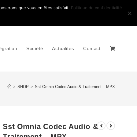
pposerons que vous en êtes satisfait.
Politique de confidentialité
égration
Société
Actualités
Contact
>
SHOP
>
Sst Omnia Codec Audio & Traitement – MPX
Sst Omnia Codec Audio &
Traitement – MPX