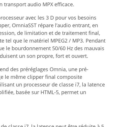
n transport audio MPX efficace.
 processeur avec les 3 D pour vos besoins
pper, OmniaSST répare l’audio entrant, en
ssion, de limitation et de traitement final,
rte tel que le matériel MPEG2 / MP3. Pendant
que le bourdonnement 50/60 Hz des mauvais
uisent un son propre, fort et ouvert.
rend des préréglages Omnia, une pré-
ge le même clipper final composite
lisant un processeur de classe i7, la latence
plifiée, basée sur HTML-5, permet un
e classe i7, la latence peut être réduite à 5