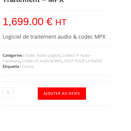
1,699.00
€
HT
Logiciel de traitement audio & codec MPX
Catégories :
Codec Audio Logiciel
,
Codecs IP Audio -
Hardware
,
Codecs IP Audio & MPX
,
TOUT POUR LA RADIO
Étiquette :
Omnia
AJOUTER AU DEVIS