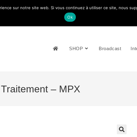
rience sur notre site web. Si vous continuez à utiliser ce site, nous su
NOUS CONTACTEZ: +33 (0)4 77 81 49 35
Ok
SHOP
Broadcast
Int
 Traitement – MPX