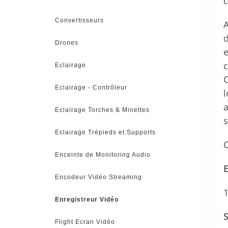
Convertisseurs
A
d
Drones
e
c
Eclairage
C
Eclairage - Contrôleur
l
a
Eclairage Torches & Minettes
s
Eclairage Trépieds et Supports
Enceinte de Monitoring Audio
E
Encodeur Vidéo Streaming
Enregistreur Vidéo
S
Flight Ecran Vidéo