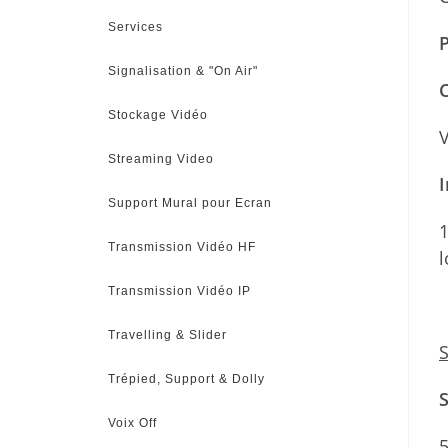
Services
P
Signalisation & "On Air"
C
Stockage Vidéo
V
Streaming Video
I
Support Mural pour Ecran
1
Transmission Vidéo HF
l
Transmission Vidéo IP
Travelling & Slider
S
Trépied, Support & Dolly
Voix Off
5