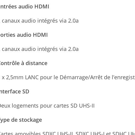
Entrées audio HDMI
 canaux audio intégrés via 2.0a
Sorties audio HDMI
 canaux audio intégrés via 2.0a
ontrôle à distance
 x 2,5mm LANC pour le Démarrage/Arrêt de l’enregis
nterface SD
eux logements pour cartes SD UHS-II
Type de stockage
artes amovibles SDXC UHS-II, SDXC UHS-I et SDHC UH