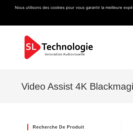
Nous utilisons des cookies pour vous garantir la meilleure expé
Video Assist 4K Blackmagi
Recherche De Produit