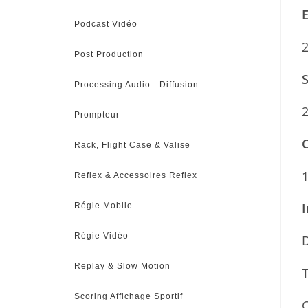
Podcast Vidéo
2
Post Production
Processing Audio - Diffusion
2
Prompteur
C
Rack, Flight Case & Valise
1
Reflex & Accessoires Reflex
I
Régie Mobile
Régie Vidéo
D
Replay & Slow Motion
Scoring Affichage Sportif
C