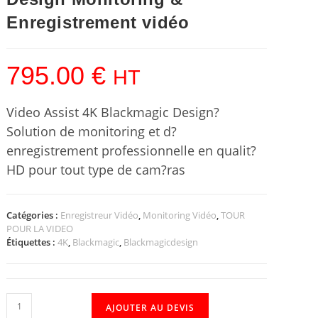
Enregistrement vidéo
795.00
€
HT
Video Assist 4K Blackmagic Design?
Solution de monitoring et d?
enregistrement professionnelle en qualit?
HD pour tout type de cam?ras
Catégories :
Enregistreur Vidéo
,
Monitoring Vidéo
,
TOUR
POUR LA VIDEO
Étiquettes :
4K
,
Blackmagic
,
Blackmagicdesign
AJOUTER AU DEVIS