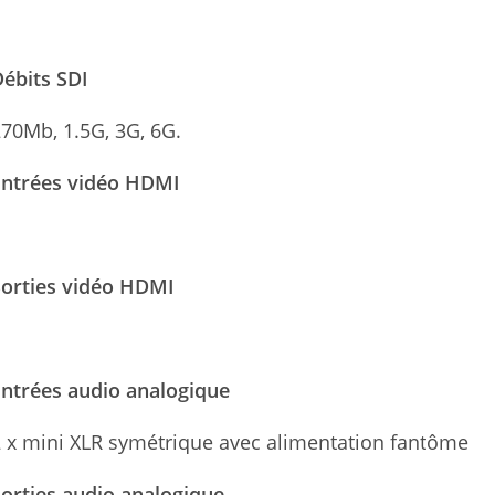
1
ébits SDI
70Mb, 1.5G, 3G, 6G.
Entrées vidéo HDMI
1
Sorties vidéo HDMI
1
Entrées audio analogique
 x mini XLR symétrique avec alimentation fantôme
orties audio analogique