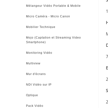
Mélangeur Vidéo Portable & Mobile
1
Micro Caméra - Micro Canon
H
Mobilier Technique
Mojo (Captation et Streaming Video
Smartphone)
D
Monitoring Vidéo
7
Multiview
E
Mur d'écrans
2
NDI Vidéo sur IP
S
Optique
2
Pack Vidéo