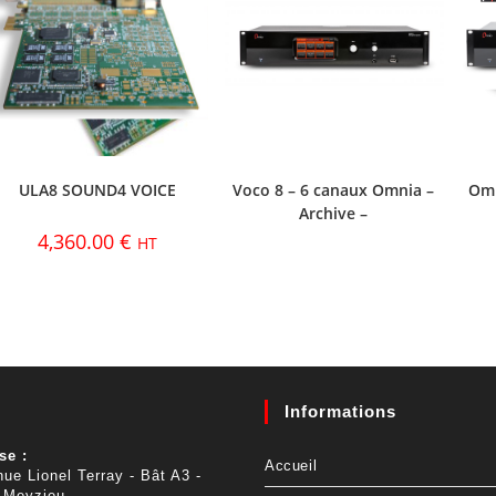
ULA8 SOUND4 VOICE
Voco 8 – 6 canaux Omnia –
Omn
Archive –
4,360.00
€
HT
Informations
se :
Accueil
ue Lionel Terray - Bât A3 -
 Meyzieu