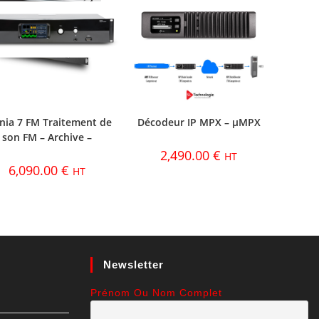
ia 7 FM Traitement de
Décodeur IP MPX – µMPX
son FM – Archive –
2,490.00
€
HT
6,090.00
€
HT
Newsletter
Prénom Ou Nom Complet