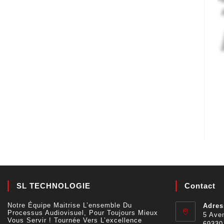
SL TECHNOLOGIE
Contact
Notre Équipe Maitrise L’ensemble Du
Adres
Processus Audiovisuel, Pour Toujours Mieux
5 Aven
Vous Servir ! Tournée Vers L’excellence
69330