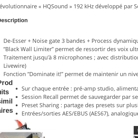
évolutionnaire « HQSound » 192 kHz développé par 
escription
De-Esser + Noise gate 3 bandes + Process dynamiq
“Black Wall Limiter” permet de ressortir des voix ul
Traitement jusqu’à 8 microphones ; avec distributio
Livewire)
Fonction “Dominate it!” permet de maintenir un nive
Prod
Sur chaque entrée : pré-amp studio, aliment
uits
Session Recall permet de sauvegarder par sess
simil
Preset Sharing : partage des presets sur plus
aires
Entrées/sorties AES/EBUS (AES67), analogique