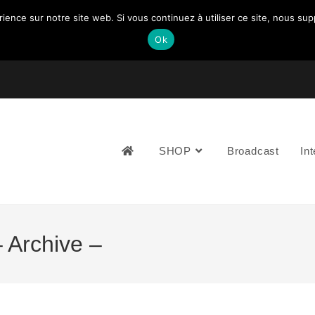
rience sur notre site web. Si vous continuez à utiliser ce site, nous su
Ok
NOUS CONTACTEZ: +33 (0)4 77 81 49 35
SHOP
Broadcast
Int
 Archive –