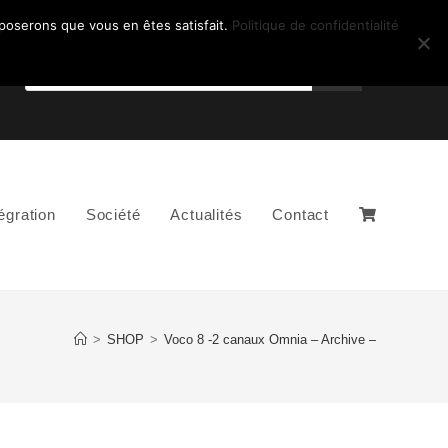
pposerons que vous en êtes satisfait.
Politique de confidentialité
égration
Société
Actualités
Contact
>
SHOP
>
Voco 8 -2 canaux Omnia – Archive –