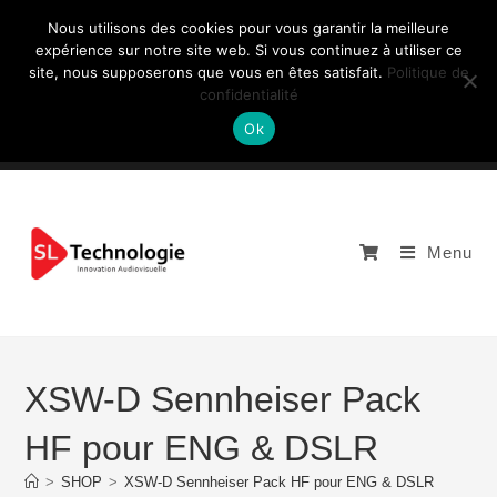
Nous utilisons des cookies pour vous garantir la meilleure
expérience sur notre site web. Si vous continuez à utiliser ce
site, nous supposerons que vous en êtes satisfait.
Politique de
NOUS CONTACTEZ: +33 (0)4 77 81 49 35
confidentialité
Ok
Menu
XSW-D Sennheiser Pack
HF pour ENG & DSLR
>
SHOP
>
XSW-D Sennheiser Pack HF pour ENG & DSLR