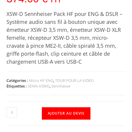
XSW-D Sennheiser Pack HF pour ENG & DSLR –
Système audio sans fil à bouton unique avec
émetteur XSW-D 3,5 mm, émetteur XSW-D XLR
femelle, récepteur XSW-D 3,5 mm, micro-
cravate à pince ME2-II, câble spiralé 3,5 mm,
griffe porte-flash, clip ceinture et câble de
chargement USB-A vers USB-C
Catégories :
Micro HF ENG
,
TOUR POUR LA VIDEO
Étiquettes :
SENN-XSWD
,
Sennheiser
AJOUTER AU DEVIS