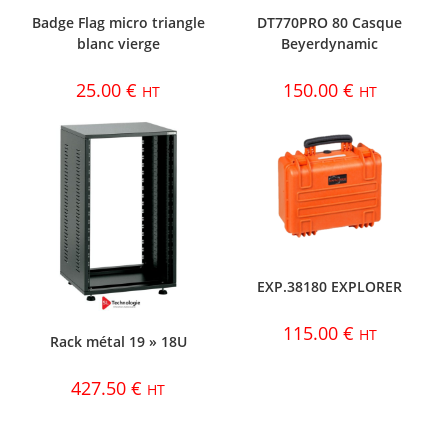
Badge Flag micro triangle
DT770PRO 80 Casque
blanc vierge
Beyerdynamic
25.00
€
150.00
€
HT
HT
EXP.38180 EXPLORER
115.00
€
HT
Rack métal 19 » 18U
427.50
€
HT