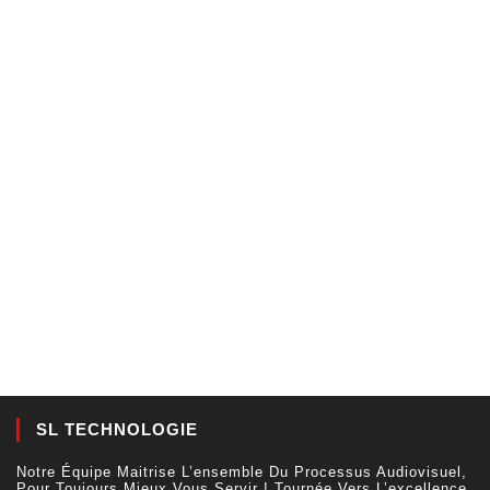
SL TECHNOLOGIE
Notre Équipe Maitrise L’ensemble Du Processus Audiovisuel,
Pour Toujours Mieux Vous Servir ! Tournée Vers L’excellence