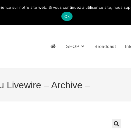
rience sur notre site web. Si vous continuez à utiliser ce site, nous su
NOUS CONTACTEZ: +33 (0)4 77 81 49 35
Ok
SHOP
Broadcast
Int
u Livewire – Archive –