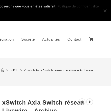
pposerons que vous en êtes satisfait.
Politique de confidentialité
égration
Société
Actualités
Contact
>
SHOP
>
xSwitch Axia Switch réseau Livewire – Archive –
xSwitch Axia Switch réseau
Livewire – Archive –