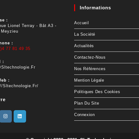
Informations
se :
Accueil
ue Lionel Terray - Bât A3 -
 Meyzieu
La Société
hone :
Actualités
)4 77 81 49 35
Contactez-Nous
 :
sltechnologie.fr
Nos Références
Web :
Mention Légale
//sltechnologie.fr/
Politiques Des Cookies
vre
Plan Du Site
Connexion