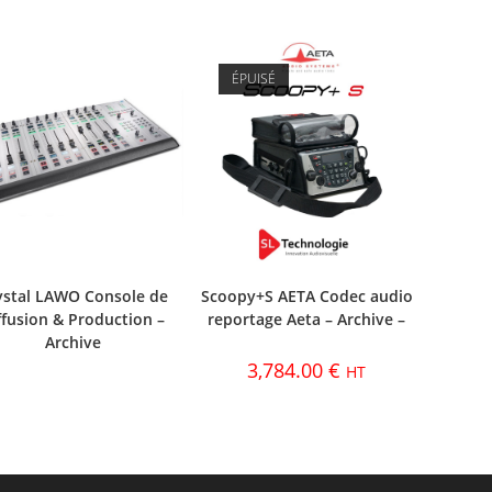
ÉPUISÉ
ystal LAWO Console de
Scoopy+S AETA Codec audio
ffusion & Production –
reportage Aeta – Archive –
Archive
3,784.00
€
HT