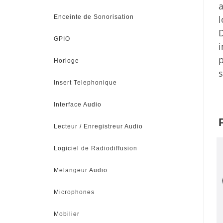
a
l
Enceinte de Sonorisation
D
GPIO
i
p
Horloge
s
Insert Telephonique
Interface Audio
Lecteur / Enregistreur Audio
Logiciel de Radiodiffusion
Melangeur Audio
Microphones
Mobilier