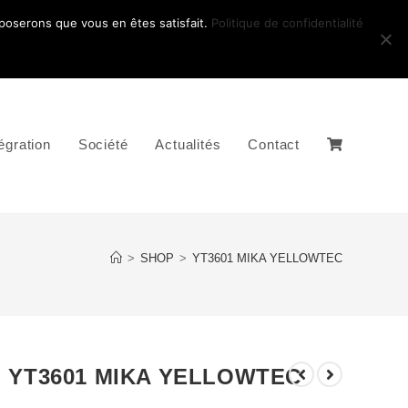
pposerons que vous en êtes satisfait.
Politique de confidentialité
égration
Société
Actualités
Contact
>
SHOP
>
YT3601 MIKA YELLOWTEC
YT3601 MIKA YELLOWTEC