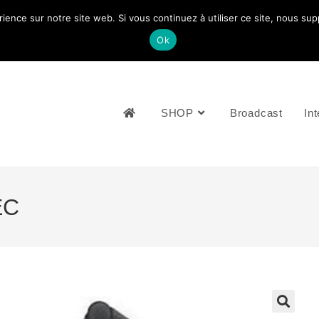
rience sur notre site web. Si vous continuez à utiliser ce site, nous su
NOUS CONTACTEZ: +33 (0)4 77 81 49 35
Ok
SHOP
Broadcast
Int
EC