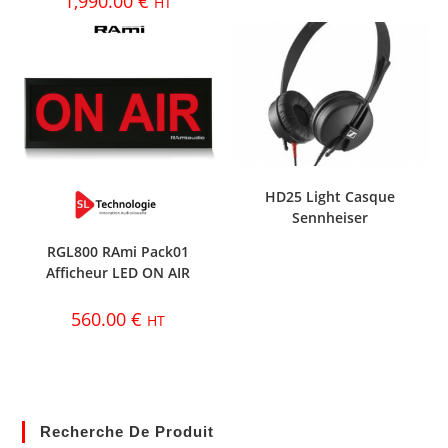
1,990.00
€
HT
HD25 Light Casque
Sennheiser
RGL800 RAmi Pack01
Afficheur LED ON AIR
560.00
€
HT
Recherche De Produit