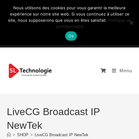
Nous utilisons des cookies pour vous garantir la meilleure
expérience sur notre site web. Si vous continuez à utiliser ce
site, nous supposerons que vous en êtes satisfait.
Politique de
NOUS CONTACTEZ: +33 (0)4 77 81 49 35
confidentialité
Ok
Menu
LiveCG Broadcast IP
NewTek
>
SHOP
>
LiveCG Broadcast IP NewTek