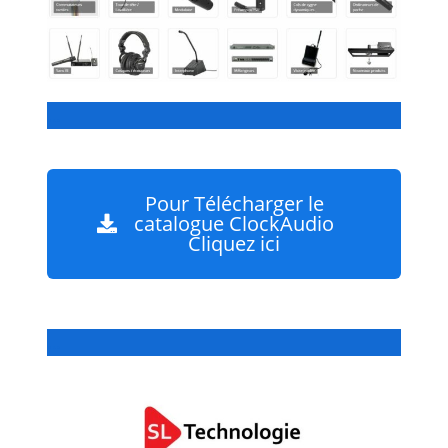
…
Pour Télécharger le
catalogue ClockAudio
Cliquez ici
…