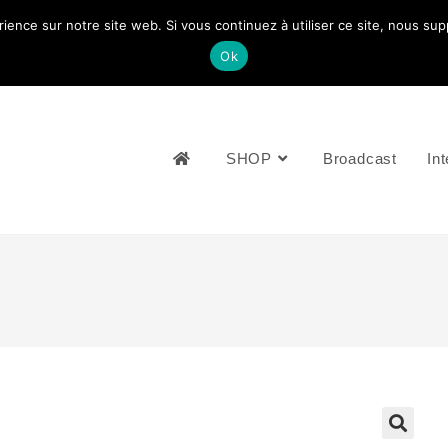
rience sur notre site web. Si vous continuez à utiliser ce site, nous su
NOUS CONTACTEZ: +33 (0)4 77 81 49 35
Ok
SHOP
Broadcast
Int