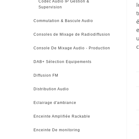
Codec Audio IP Gestion &
I
Supervision
t
é
Commutation & Bascule Audio
e
Consoles de Mixage de Radiodiffusion
u
c
Console De Mixage Audio - Production
DAB+ Sélection Equipements
Diffusion FM
Distribution Audio
Eclairage d'ambiance
Enceinte Amplifiée Rackable
Enceinte De monitoring