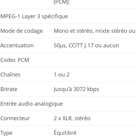
(PCM);
MPEG-1 Layer 3 spécifique
Mode de codage
Mono et stéréo, mixte stéréo ou
Accentuation
50μs, CCITT J.17 ou aucun
Codec PCM
Chaînes
1 ou 2
Bitrate
Jusqu’à 3072 kbps
Entrée audio analogique
Connecteur
2 x XLR, stéréo
Type
Équilibré