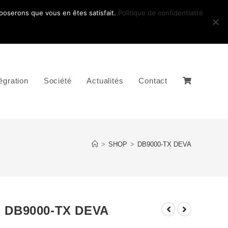
pposerons que vous en êtes satisfait.
Politique de confidentialité
égration
Société
Actualités
Contact
>
SHOP
>
DB9000-TX DEVA
DB9000-TX DEVA