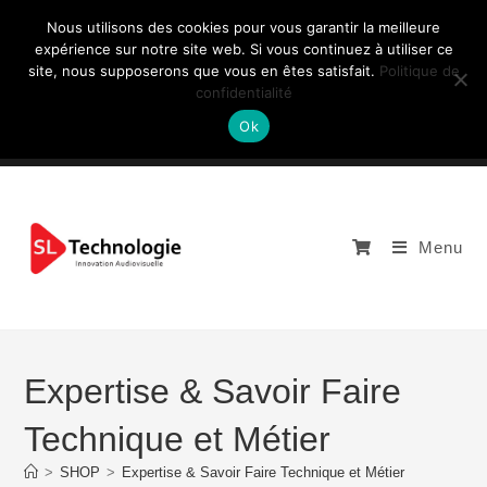
Nous utilisons des cookies pour vous garantir la meilleure
expérience sur notre site web. Si vous continuez à utiliser ce
site, nous supposerons que vous en êtes satisfait.
Politique de
NOUS CONTACTEZ: +33 (0)4 77 81 49 35
confidentialité
Ok
Menu
Expertise & Savoir Faire
Technique et Métier
>
SHOP
>
Expertise & Savoir Faire Technique et Métier