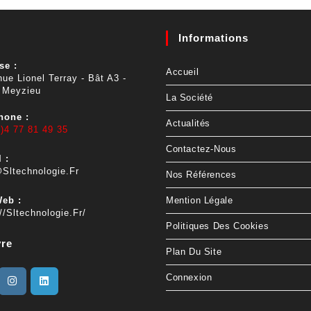
Informations
se :
Accueil
ue Lionel Terray - Bât A3 -
 Meyzieu
La Société
hone :
Actualités
)4 77 81 49 35
Contactez-Nous
 :
sltechnologie.fr
Nos Références
Web :
Mention Légale
//sltechnologie.fr/
Politiques Des Cookies
vre
Plan Du Site
Connexion