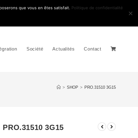
pposerons que vous en êtes satisfait.
Politique de confidentialité
égration
Société
Actualités
Contact
>
SHOP
>
PRO.31510 3G15
PRO.31510 3G15