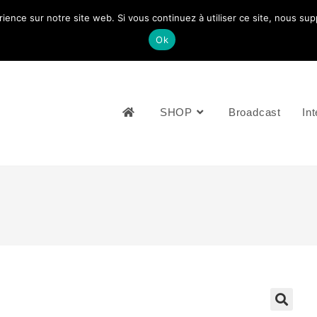
rience sur notre site web. Si vous continuez à utiliser ce site, nous su
NOUS CONTACTEZ: +33 (0)4 77 81 49 35
Ok
SHOP
Broadcast
Int