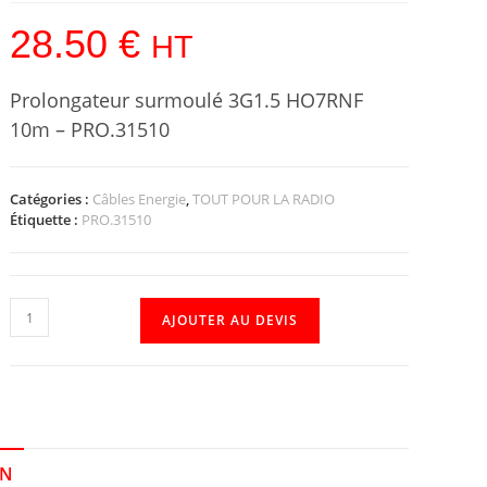
28.50
€
HT
Prolongateur surmoulé 3G1.5 HO7RNF
10m – PRO.31510
Catégories :
Câbles Energie
,
TOUT POUR LA RADIO
Étiquette :
PRO.31510
AJOUTER AU DEVIS
ON