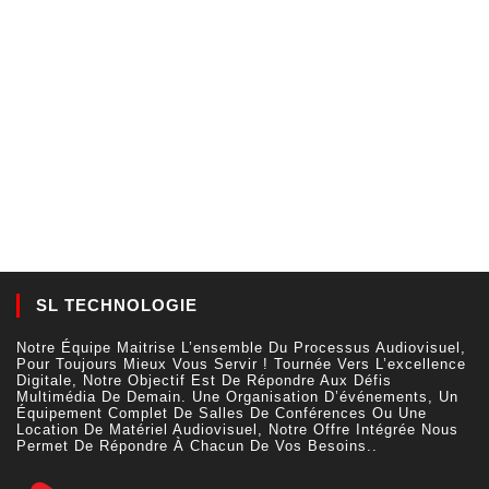
SL TECHNOLOGIE
Notre Équipe Maitrise L’ensemble Du Processus Audiovisuel,
Pour Toujours Mieux Vous Servir ! Tournée Vers L’excellence
Digitale, Notre Objectif Est De Répondre Aux Défis
Multimédia De Demain. Une Organisation D’événements, Un
Équipement Complet De Salles De Conférences Ou Une
Location De Matériel Audiovisuel, Notre Offre Intégrée Nous
Permet De Répondre À Chacun De Vos Besoins..