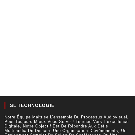
SL TECHNOLOGIE
Notre Équipe Maitrise L’ensemble Du Processus Audiovisuel,
Pour Toujours Mieux Vous Servir ! Tournée Vers L’excellence
Digitale, Notre Objectif Est De Répondre Aux Défis
Multimédia De Demain. Une Organisation D’événements, Un