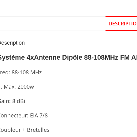
DESCRIPTI
escription
Système 4xAntenne Dipôle 88-108MHz FM A
Freq: 88-108 MHz
P. Max: 2000w
ain: 8 dBi
onnecteur: EIA 7/8
oupleur + Bretelles