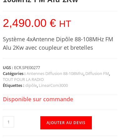
2,490.00
€
HT
Système 4xAntenne Dipôle 88-108MHz FM
Alu 2Kw avec coupleur et bretelles
UGS :
ECR.SPE00277
Catégories :
Antennes Diffusion 88-108Mhz
,
Diffusion FM
,
TOUT POUR LA RADIO
Étiquettes :
dipôle
,
LinearCom3000
Disponible sur commande
AJOUTER AU DEVIS