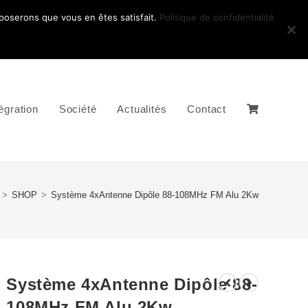
pposerons que vous en êtes satisfait.
Politique de confidentialité
égration
Société
Actualités
Contact
>
SHOP
>
Système 4xAntenne Dipôle 88-108MHz FM Alu 2Kw
Système 4xAntenne Dipôle 88-
108MHz FM Alu 2Kw