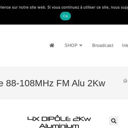
rience sur notre site web. Si vous continuez à utiliser ce site, nous su
NOUS CONTACTEZ: +33 (0)4 77 81 49 35
Ok
SHOP
Broadcast
Int
le 88-108MHz FM Alu 2Kw