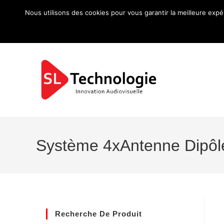
Nous utilisons des cookies pour vous garantir la meilleure expé
Système 4xAntenne Dipô
Recherche De Produit