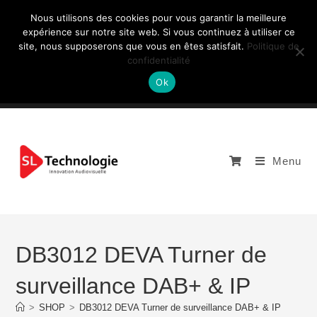
Nous utilisons des cookies pour vous garantir la meilleure
expérience sur notre site web. Si vous continuez à utiliser ce
site, nous supposerons que vous en êtes satisfait.
Politique de
NOUS CONTACTEZ: +33 (0)4 77 81 49 35
confidentialité
Ok
Menu
DB3012 DEVA Turner de
surveillance DAB+ & IP
>
SHOP
>
DB3012 DEVA Turner de surveillance DAB+ & IP