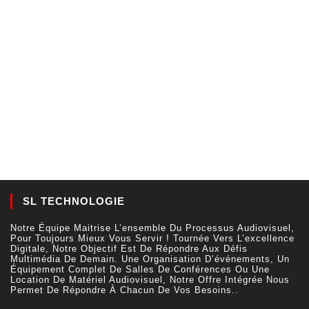
SL TECHNOLOGIE
Notre Équipe Maitrise L’ensemble Du Processus Audiovisuel,
Pour Toujours Mieux Vous Servir ! Tournée Vers L’excellence
Digitale, Notre Objectif Est De Répondre Aux Défis
Multimédia De Demain. Une Organisation D’événements, Un
Équipement Complet De Salles De Conférences Ou Une
Location De Matériel Audiovisuel, Notre Offre Intégrée Nous
Permet De Répondre À Chacun De Vos Besoins..